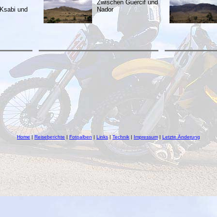
Zwischen Guercif und
Ksabi und
Nador
Home
|
Reiseberichte
|
Fotoalben
|
Links
|
Technik
|
Impressum
|
Letzte Änderung