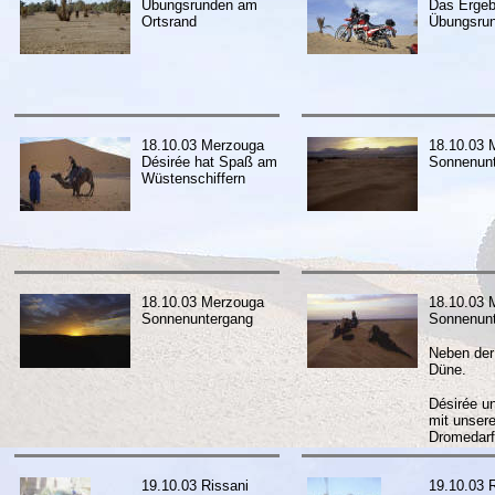
Übungsrunden am
Das Ergeb
Ortsrand
Übungsru
18.10.03 Merzouga
18.10.03 
Désirée hat Spaß am
Sonnenun
Wüstenschiffern
18.10.03 Merzouga
18.10.03 
Sonnenuntergang
Sonnenun
Neben der
Düne.
Désirée u
mit unser
Dromedarf
19.10.03 Rissani
19.10.03 