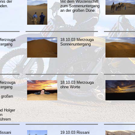
nis der
Mit dem Wüstenschiff
nden.
zum Sonnenuntergang
an der großen Düne
Merzouga
18.10.03 Merzouga
tergang
Sonnenuntergang
Merzouga
18.10.03 Merzouga
tergang
ohne Worte
 großen
nd Holger
en
ührern
Rissani
19.10.03 Rissani