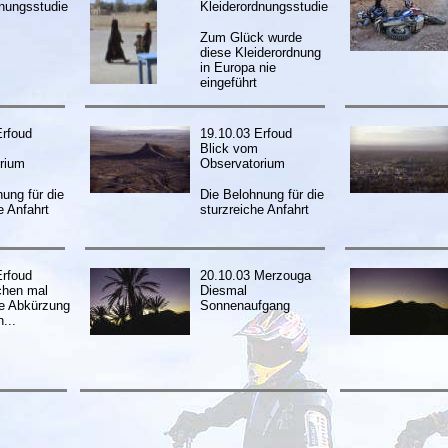
dnungsstudie
Kleiderordnungsstudie
Zum Glück wurde
diese Kleiderordnung
in Europa nie
eingeführt
Erfoud
19.10.03 Erfoud
Blick vom
rium
Observatorium
ung für die
Die Belohnung für die
e Anfahrt
sturzreiche Anfahrt
Erfoud
20.10.03 Merzouga
chen mal
Diesmal
ne Abkürzung
Sonnenaufgang
...