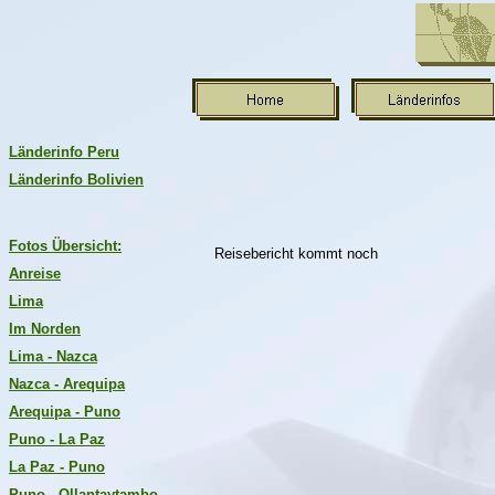
Länderinfo Peru
Länderinfo Bolivien
Fotos Übersicht:
Reisebericht kommt noch
Anreise
Lima
Im Norden
Lima - Nazca
Nazca - Arequipa
Arequipa - Puno
Puno - La Paz
La Paz - Puno
Puno - Ollantaytambo