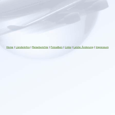
Home
|
Länderinfos
|
Reiseberichte
|
Fotoalben
|
Links
|
Letzte Änderung
|
Impressum