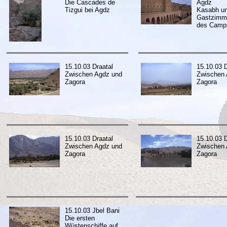
Die Cascades de
Agdz
Tizgui bei Agdz
Kasabh un
Gastzimme
des Campi
15.10.03 Draatal
15.10.03 D
Zwischen Agdz und
Zwischen 
Zagora
Zagora
15.10.03 Draatal
15.10.03 D
Zwischen Agdz und
Zwischen 
Zagora
Zagora
15.10.03 Jbel Bani
Die ersten
Wüstenschiffe auf